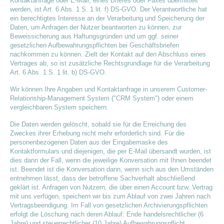
Kontaktanfrage oder E-Mail, eines Briefes oder Faxes übermittelt
werden, ist Art. 6 Abs. 1 S. 1 lit. f) DS-GVO. Der Verantwortliche hat
ein berechtigtes Interesse an der Verarbeitung und Speicherung der
Daten, um Anfragen der Nutzer beantworten zu können, zur
Beweissicherung aus Haftungsgründen und um ggf. seiner
gesetzlichen Aufbewahrungspflichten bei Geschäftsbriefen
nachkommen zu können. Zielt der Kontakt auf den Abschluss eines
Vertrages ab, so ist zusätzliche Rechtsgrundlage für die Verarbeitung
Art. 6 Abs. 1 S. 1 lit. b) DS-GVO.
Wir können Ihre Angaben und Kontaktanfrage in unserem Customer-
Relationship-Management System ("CRM System") oder einem
vergleichbaren System speichern.
Die Daten werden gelöscht, sobald sie für die Erreichung des
Zweckes ihrer Erhebung nicht mehr erforderlich sind. Für die
personenbezogenen Daten aus der Eingabemaske des
Kontaktformulars und diejenigen, die per E-Mail übersandt wurden, ist
dies dann der Fall, wenn die jeweilige Konversation mit Ihnen beendet
ist. Beendet ist die Konversation dann, wenn sich aus den Umständen
entnehmen lässt, dass der betroffene Sachverhalt abschließend
geklärt ist. Anfragen von Nutzern, die über einen Account bzw. Vertrag
mit uns verfügen, speichern wir bis zum Ablauf von zwei Jahren nach
Vertragsbeendigung. Im Fall von gesetzlichen Archivierungspflichten
erfolgt die Löschung nach deren Ablauf: Ende handelsrechtlicher (6
Jahre) und steuerrechtlicher (10 Jahre) Aufbewahrungspflicht.