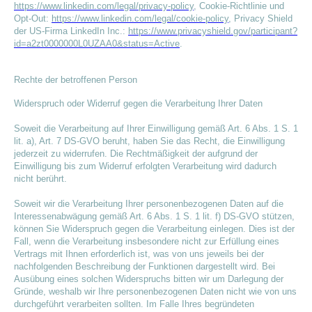
https://www.linkedin.com/legal/privacy-policy
, Cookie-Richtlinie und
Opt-Out:
https://www.linkedin.com/legal/cookie-policy
, Privacy Shield
der US-Firma LinkedIn Inc.:
https://www.privacyshield.gov/participant?
id=a2zt0000000L0UZAA0&status=Active
.
Rechte der betroffenen Person
Widerspruch oder Widerruf gegen die Verarbeitung Ihrer Daten
Soweit die Verarbeitung auf Ihrer Einwilligung gemäß Art. 6 Abs. 1 S. 1
lit. a), Art. 7 DS-GVO beruht, haben Sie das Recht, die Einwilligung
jederzeit zu widerrufen. Die Rechtmäßigkeit der aufgrund der
Einwilligung bis zum Widerruf erfolgten Verarbeitung wird dadurch
nicht berührt.
Soweit wir die Verarbeitung Ihrer personenbezogenen Daten auf die
Interessenabwägung gemäß Art. 6 Abs. 1 S. 1 lit. f) DS-GVO stützen,
können Sie Widerspruch gegen die Verarbeitung einlegen. Dies ist der
Fall, wenn die Verarbeitung insbesondere nicht zur Erfüllung eines
Vertrags mit Ihnen erforderlich ist, was von uns jeweils bei der
nachfolgenden Beschreibung der Funktionen dargestellt wird. Bei
Ausübung eines solchen Widerspruchs bitten wir um Darlegung der
Gründe, weshalb wir Ihre personenbezogenen Daten nicht wie von uns
durchgeführt verarbeiten sollten. Im Falle Ihres begründeten