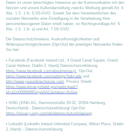
Daten ist unser berechtigtes Interesse an der Kommunikation mit den
Nutzern und unsere Außendarstellung zwecks Werbung gemäß Art. 6
Abs. 1 S. 1 lit. f) DS-GVO. Soweit Sie dem Verantwortlichen des
sozialen Netzwerks eine Einwilligung in die Verarbeitung Ihrer
personenbezogenen Daten erteilt haben, ist Rechtsgrundlage Art. 6
Abs. 1 S. 1 lit. a) und Art. 7 DS-GVO.
Die Datenschutzhinweise, Auskunftsmöglichkeiten und
Widerspruchmöglichkeiten (Opt-Out) der jeweiligen Netzwerke finden
Sie hier:
• Facebook (Facebook Ireland Ltd., 4 Grand Canal Square, Grand
Canal Harbour, Dublin 2, Irland) Datenschutzerklärung:
https://www.facebook.com/about/privacy/
, Opt-Out:
https://www.facebook.com/settings?tab=ads
und
http://www.youronlinechoices.com
, Privacy Shield:
https://www.privacyshield.gov/participant?
id=a2zt0000000GnywAAC&status=Active
.
• XING (XING AG, Dammtorstraße 29-32, 20354 Hamburg,
Deutschland) - Datenschutzerklärung/ Opt-Out:
https://privacy.xing.com/de/datenschutzerklaerung
.
• LinkedIn (LinkedIn Ireland Unlimited Company, Wilton Place, Dublin
2, Irland) – Datenschutzerklärung: